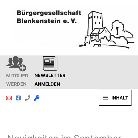
Zum
Inhalt
springen
MITGLIED
NEWSLETTER
WERDEN
ANMELDEN
INHALT