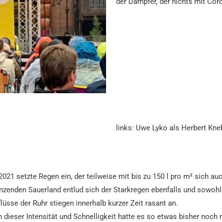
der Dämpfer, der nichts mit Coro
links: Uwe Lyko als Herbert Kne
021 setzte Regen ein, der teilweise mit bis zu 150 l pro m² sich au
enzenden Sauerland entlud sich der Starkregen ebenfalls und sowohl
üsse der Ruhr stiegen innerhalb kurzer Zeit rasant an.
 dieser Intensität und Schnelligkeit hatte es so etwas bisher noch 