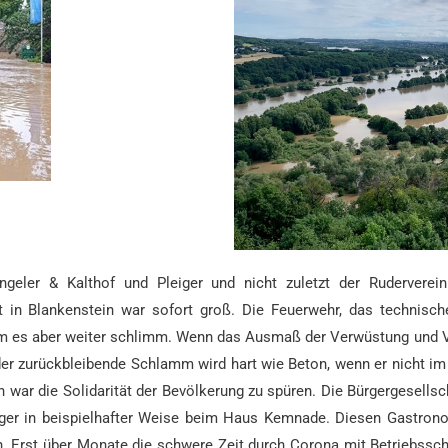
geler & Kalthof und Pleiger und nicht zuletzt der Ruderverei
ft in Blankenstein war sofort groß. Die Feuerwehr, das technis
kam es aber weiter schlimm. Wenn das Ausmaß der Verwüstung und 
n der zurückbleibende Schlamm wird hart wie Beton, wenn er nicht im
war die Solidarität der Bevölkerung zu spüren. Die Bürgergesellsc
ger in beispielhafter Weise beim Haus Kemnade. Diesen Gastronom
n. Erst über Monate die schwere Zeit durch Corona mit Betriebssch