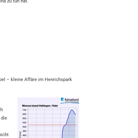
na zu tun hat.
bel – kleine Affäre im Henrichspark
ch
 die
nicht