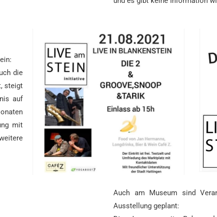
und es gibt keine Information wi
ein:
uch die
 steigt
nis auf
Monaten
ung mit
weitere
Auch am Museum sind Verans
Ausstellung geplant: