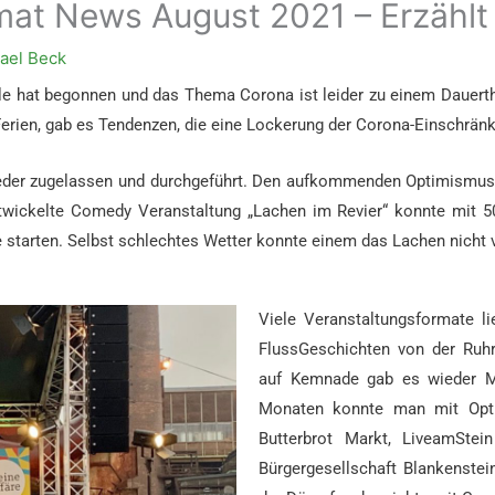
mat News August 2021 – Erzähl
ael Beck
ule hat begonnen und das Thema Corona ist leider zu einem Dauert
Ferien, gab es Tendenzen, die eine Lockerung der Corona-Einschrän
eder zugelassen und durchgeführt. Den aufkommenden Optimismus 
entwickelte Comedy Veranstaltung „Lachen im Revier“ konnte mit
starten. Selbst schlechtes Wetter konnte einem das Lachen nicht 
Viele Veranstaltungsformate li
FlussGeschichten von der Ruh
auf Kemnade gab es wieder Mu
Monaten konnte man mit Opt
Butterbrot Markt, LiveamSte
Bürgergesellschaft Blankenstei