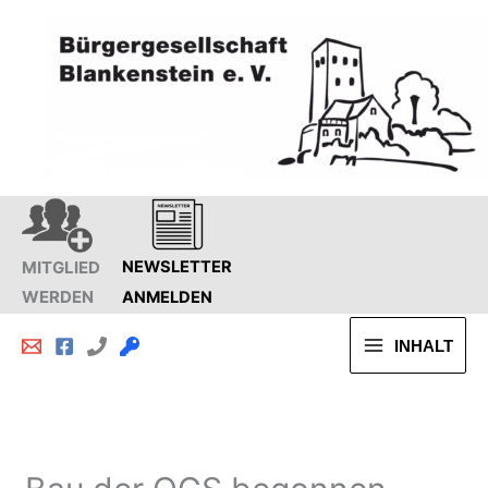
Zum
Inhalt
springen
MITGLIED
NEWSLETTER
WERDEN
ANMELDEN
INHALT