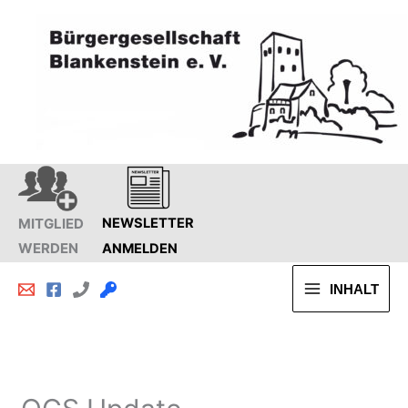
Zum
Inhalt
springen
MITGLIED
NEWSLETTER
WERDEN
ANMELDEN
INHALT