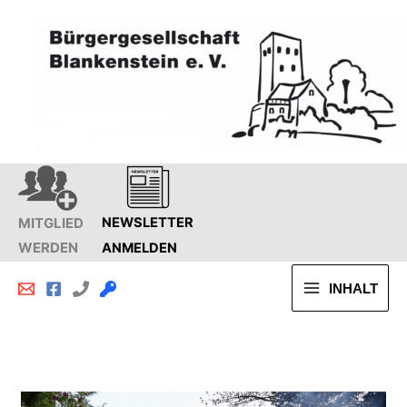
Zum
Inhalt
springen
MITGLIED
NEWSLETTER
WERDEN
ANMELDEN
INHALT