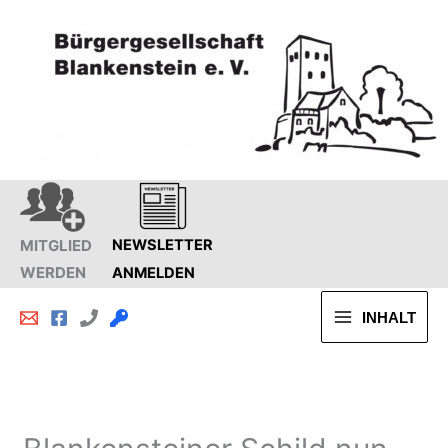
Zum
Inhalt
springen
MITGLIED
NEWSLETTER
WERDEN
ANMELDEN
INHALT